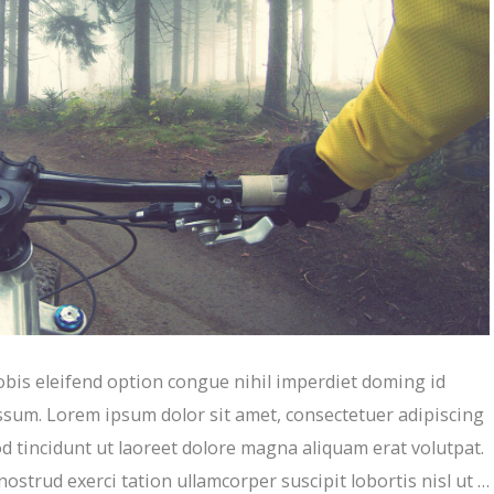
bis eleifend option congue nihil imperdiet doming id
sum. Lorem ipsum dolor sit amet, consectetuer adipiscing
 tincidunt ut laoreet dolore magna aliquam erat volutpat.
ostrud exerci tation ullamcorper suscipit lobortis nisl ut …